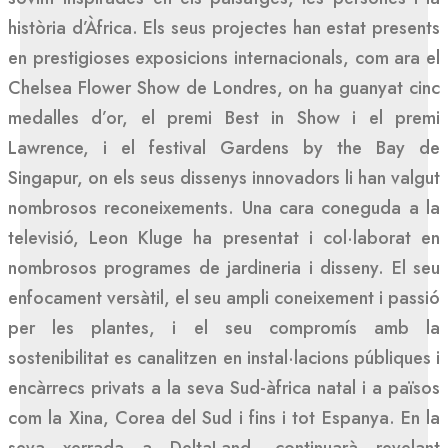
història d’Àfrica. Els seus projectes han estat presents
en prestigioses exposicions internacionals, com ara el
Chelsea Flower Show de Londres, on ha guanyat cinc
medalles d’or, el premi Best in Show i el premi
Lawrence, i el festival Gardens by the Bay de
Singapur, on els seus dissenys innovadors li han valgut
nombrosos reconeixements. Una cara coneguda a la
televisió, Leon Kluge ha presentat i col·laborat en
nombrosos programes de jardineria i disseny. El seu
enfocament versàtil, el seu ampli coneixement i passió
per les plantes, i el seu compromís amb la
sostenibilitat es canalitzen en instal·lacions públiques i
encàrrecs privats a la seva Sud-àfrica natal i a països
com la Xina, Corea del Sud i fins i tot Espanya. En la
seva xerrada a DeltaLand, continuarà revelant