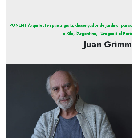
PONENT Arquitecte i paisatgista, dissenyador de jardins i parcs
a Xile, l'Argentina, l'Uruguai i el Perú
Juan Grimm