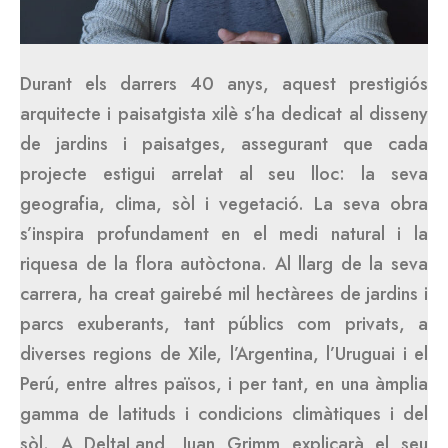
Durant els darrers 40 anys, aquest prestigiós
arquitecte i paisatgista xilè s’ha dedicat al disseny
de jardins i paisatges, assegurant que cada
projecte estigui arrelat al seu lloc: la seva
geografia, clima, sòl i vegetació. La seva obra
s’inspira profundament en el medi natural i la
riquesa de la flora autòctona. Al llarg de la seva
carrera, ha creat gairebé mil hectàrees de jardins i
parcs exuberants, tant públics com privats, a
diverses regions de Xile, l’Argentina, l’Uruguai i el
Perú, entre altres països, i per tant, en una àmplia
gamma de latituds i condicions climàtiques i del
sòl. A DeltaLand, Juan Grimm explicarà el seu