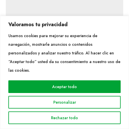
Valoramos tu privacidad
Usamos cookies para mejorar su experiencia de
navegación, mostrarle anuncios o contenidos
Hunter i FX Luminaire
personalizados y analizar nuestro tráfico. Al hacer clic en
Imma Pedemonte i Vives
“Aceptar todo” usted da su consentimiento a nuestro uso de
las cookies.
Amb formació com a enginyera agrònoma i amb una
Aceptar todo
àmplia experiència en projectes de sistemes de
Personalizar
regadiu, Imma Pedemonte treballa actualment en
instal·lacions d’il·luminació de paisatgisme amb FX
Rechazar todo
Luminaire, una empresa líder en productes