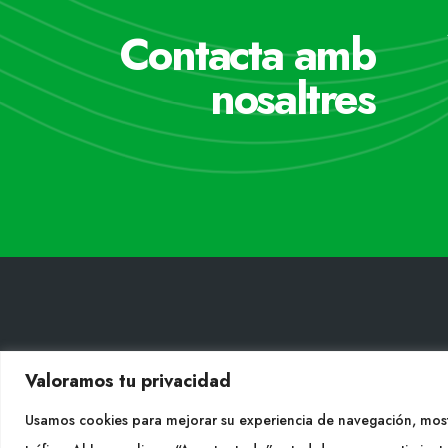
Contacta amb
nosaltres
CONT
Valoramos tu privacidad
Tel. +
Usamos cookies para mejorar su experiencia de navegación, most
info@cu