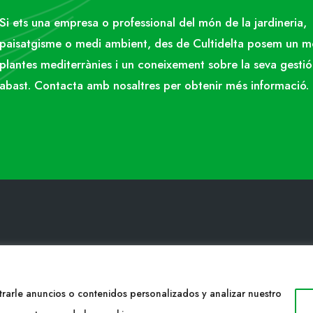
Si ets una empresa o professional del món de la jardineria,
paisatgisme o medi ambient, des de Cultidelta posem un 
plantes mediterrànies i un coneixement sobre la seva gestió
abast. Contacta amb nosaltres per obtenir més informació.
ACTE
WEB
34 977053013
Cultidelta
rarle anuncios o contenidos personalizados y analizar nuestro
ltidelta.com
Árees de treball