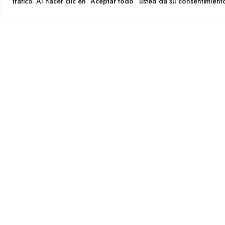
tráfico. Al hacer clic en “Aceptar todo” usted da su consentimient
SEGU
CULTIDELTA
MEDITERRANEAN & NATIVE
PLANTS
Cultid