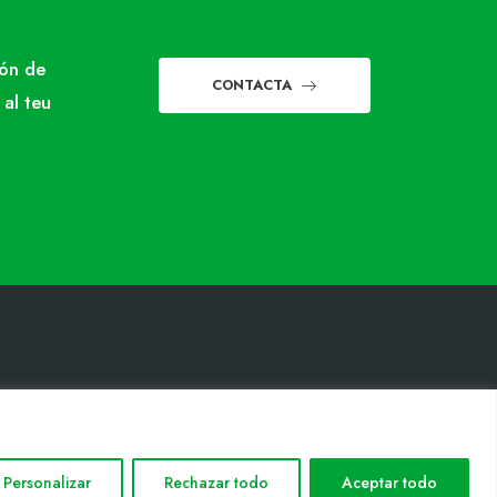
món de
CONTACTA
 al teu
INFORMACIÓ LEGAL
Avis legal
Política de privacitat
Personalizar
Rechazar todo
Aceptar todo