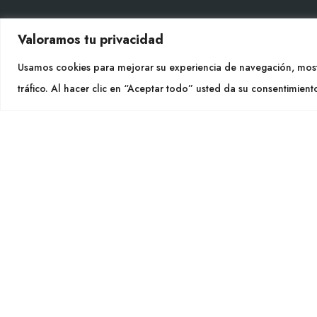
Valoramos tu privacidad
CONT
Usamos cookies para mejorar su experiencia de navegación, most
tráfico. Al hacer clic en “Aceptar todo” usted da su consentimient
Tel. +
info@cu
SEGU
CULTIDELTA
MEDITERRANEAN & NATIVE
PLANTS