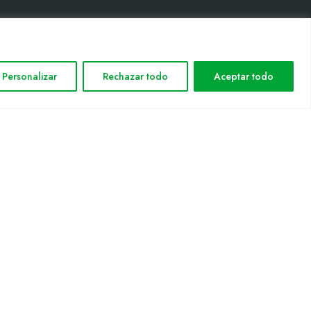
INFORMACIÓ LEGAL
Personalizar
Rechazar todo
Aceptar todo
Avis legal
Política de privacitat
Política de cookies
Mapa web