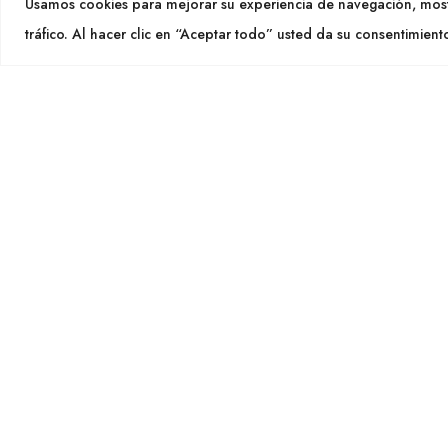
Usamos cookies para mejorar su experiencia de navegación, most
info@cu
tráfico. Al hacer clic en “Aceptar todo” usted da su consentimient
SEGU
CULTIDELTA
MEDITERRANEAN & NATIVE
PLANTS
Cultid