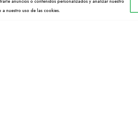
Cultidelta
rarle anuncios o contenidos personalizados y analizar nuestro
ltidelta.com
Árees de treball
o a nuestro uso de las cookies.
Espècies
EIX-NOS
Solicitud Catàleg
Notícies
elta S.L. © 2023 Tots els drets reservats. | Disseny Web: Hitech Info