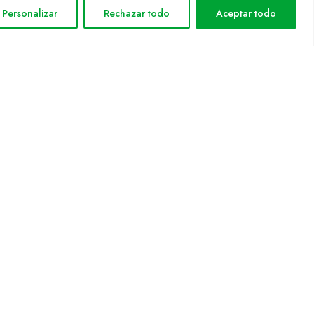
Avis legal
Personalizar
Rechazar todo
Aceptar todo
Política de privacitat
Política de cookies
Mapa web
rmática