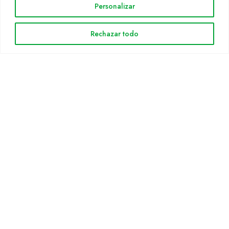
Personalizar
Cultidelta
Árees de treball
Rechazar todo
Espècies
Solicitud Catàleg
Notícies
INFORMACIÓ LEGAL
Avis legal
Política de privacitat
Política de cookies
Mapa web