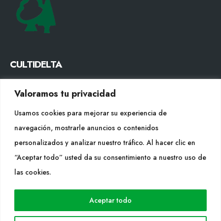
CULTIDELTA
MEDITERRANEAN & NATIVE PLANTS
Valoramos tu privacidad
CONTACTE
Usamos cookies para mejorar su experiencia de
navegación, mostrarle anuncios o contenidos
Tel. +34 977053013
personalizados y analizar nuestro tráfico. Al hacer clic en
info@cultidelta.com
“Aceptar todo” usted da su consentimiento a nuestro uso de
SEGUEIX-NOS
las cookies.
Aceptar todo
WEB