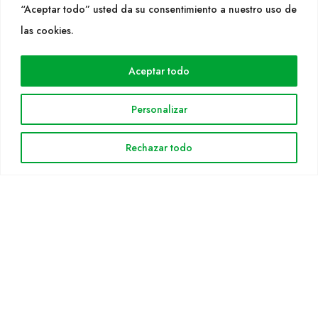
“Aceptar todo” usted da su consentimiento a nuestro uso de
las cookies.
WEB
Cultidelta
Aceptar todo
Árees de treball
Espècies
Personalizar
Solicitud Catàleg
Notícies
Rechazar todo
INFORMACIÓ LEGAL
Avis legal
Política de privacitat
Política de cookies
Mapa web