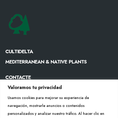
CULTIDELTA
MEDITERRANEAN & NATIVE PLANTS
CONTACTE
Valoramos tu privacidad
Tel. +34 977053013
info@cultidelta.com
Usamos cookies para mejorar su experiencia de
navegación, mostrarle anuncios o contenidos
SEGUEIX-NOS
personalizados y analizar nuestro tráfico. Al hacer clic en