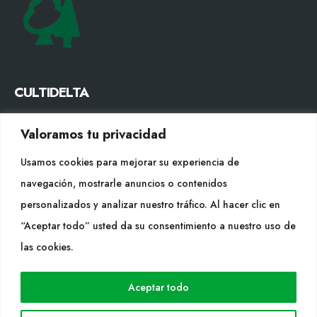
CULTIDELTA
MEDITERRANEAN & NATIVE PLANTS
Valoramos tu privacidad
CONTACTE
Usamos cookies para mejorar su experiencia de
navegación, mostrarle anuncios o contenidos
Tel. +34 977053013
personalizados y analizar nuestro tráfico. Al hacer clic en
info@cultidelta.com
“Aceptar todo” usted da su consentimiento a nuestro uso de
SEGUEIX-NOS
las cookies.
Aceptar todo
WEB