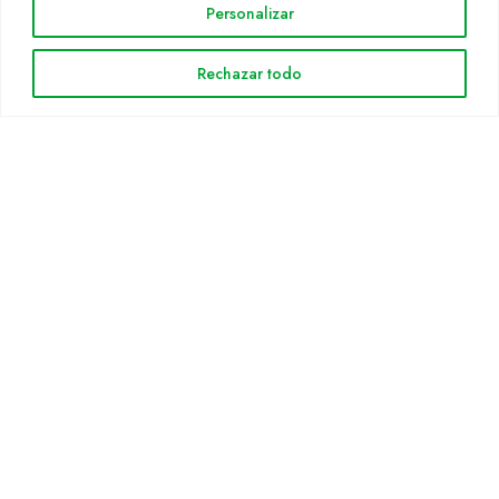
Personalizar
Cultidelta
Árees de treball
Rechazar todo
Espècies
Solicitud Catàleg
Notícies
INFORMACIÓ LEGAL
Avis legal
Política de privacitat
Política de cookies
Mapa web