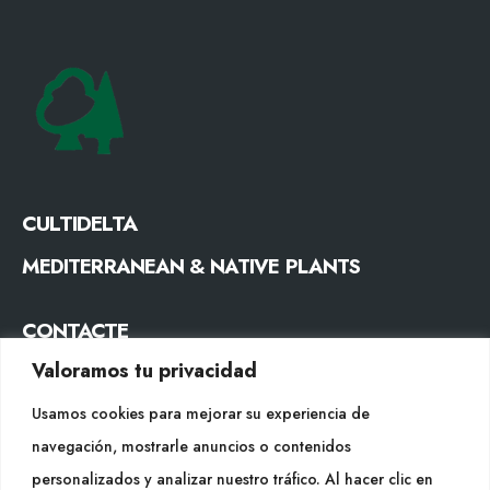
CULTIDELTA
MEDITERRANEAN & NATIVE PLANTS
CONTACTE
Valoramos tu privacidad
Tel. +34 977053013
info@cultidelta.com
Usamos cookies para mejorar su experiencia de
navegación, mostrarle anuncios o contenidos
SEGUEIX-NOS
personalizados y analizar nuestro tráfico. Al hacer clic en