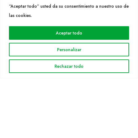
“Aceptar todo” usted da su consentimiento a nuestro uso de
las cookies.
WEB
Cultidelta
Aceptar todo
Árees de treball
Espècies
Personalizar
Solicitud Catàleg
Notícies
Rechazar todo
INFORMACIÓ LEGAL
Avis legal
Política de privacitat
Política de cookies
Mapa web