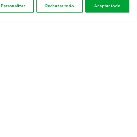
Avis legal
Personalizar
Rechazar todo
Aceptar todo
Política de privacitat
Política de cookies
Mapa web
rmática