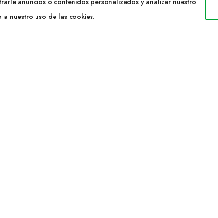
Cultidelta
rarle anuncios o contenidos personalizados y analizar nuestro
ltidelta.com
Árees de treball
o a nuestro uso de las cookies.
Espècies
EIX-NOS
Solicitud Catàleg
Notícies
elta S.L. © 2023 Tots els drets reservats. | Disseny Web: Hitech Info