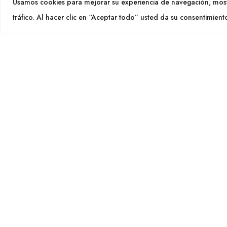
Usamos cookies para mejorar su experiencia de navegación, most
info@cu
tráfico. Al hacer clic en “Aceptar todo” usted da su consentimient
SEGU
CULTIDELTA
MEDITERRANEAN & NATIVE
PLANTS
Cultid