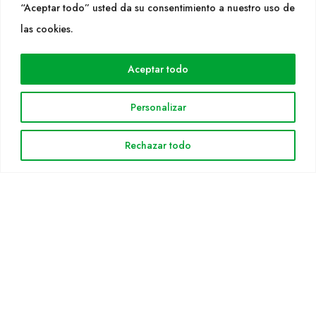
“Aceptar todo” usted da su consentimiento a nuestro uso de
las cookies.
WEB
Cultidelta
Aceptar todo
Árees de treball
Espècies
Personalizar
Solicitud Catàleg
Notícies
Rechazar todo
INFORMACIÓ LEGAL
Avis legal
Política de privacitat
Política de cookies
Mapa web