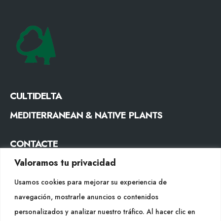
CULTIDELTA
MEDITERRANEAN & NATIVE PLANTS
CONTACTE
Valoramos tu privacidad
Tel. +34 977053013
info@cultidelta.com
Usamos cookies para mejorar su experiencia de
navegación, mostrarle anuncios o contenidos
SEGUEIX-NOS
personalizados y analizar nuestro tráfico. Al hacer clic en