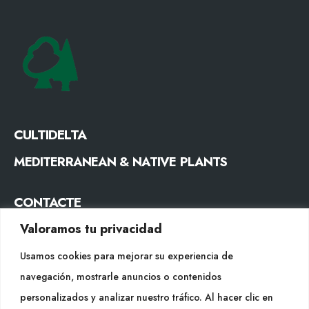
CULTIDELTA
MEDITERRANEAN & NATIVE PLANTS
CONTACTE
Valoramos tu privacidad
Tel. +34 977053013
info@cultidelta.com
Usamos cookies para mejorar su experiencia de
navegación, mostrarle anuncios o contenidos
SEGUEIX-NOS
personalizados y analizar nuestro tráfico. Al hacer clic en