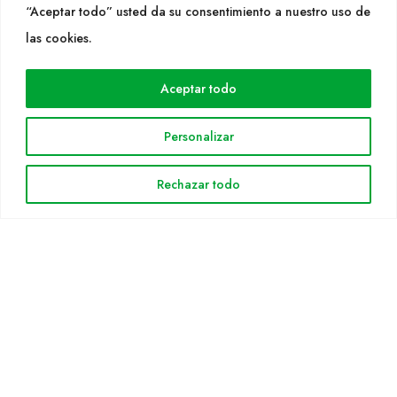
“Aceptar todo” usted da su consentimiento a nuestro uso de
las cookies.
WEB
Cultidelta
Aceptar todo
Árees de treball
Espècies
Personalizar
Solicitud Catàleg
Notícies
Rechazar todo
INFORMACIÓ LEGAL
Avis legal
Política de privacitat
Política de cookies
Mapa web