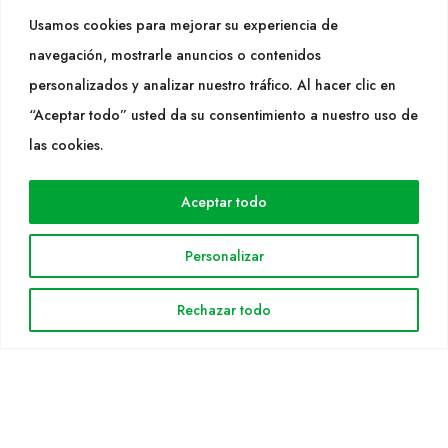
Tel. +34 977053013
Usamos cookies para mejorar su experiencia de
info@cultidelta.com
navegación, mostrarle anuncios o contenidos
personalizados y analizar nuestro tráfico. Al hacer clic en
SEGUEIX-NOS
“Aceptar todo” usted da su consentimiento a nuestro uso de
las cookies.
WEB
Aceptar todo
Cultidelta
Árees de treball
Personalizar
Espècies
Solicitud Catàleg
Rechazar todo
Notícies
INFORMACIÓ LEGAL
Avis legal