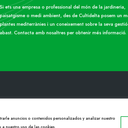
Si ets una empresa o professional del món de la jardineria,
paisatgisme o medi ambient, des de Cultidelta posem un 
plantes mediterrànies i un coneixement sobre la seva gestió
abast. Contacta amb nosaltres per obtenir més informació.
ACTE
WEB
34 977053013
Cultidelta
rarle anuncios o contenidos personalizados y analizar nuestro
ltidelta.com
Árees de treball
o a nuestro uso de las cookies.