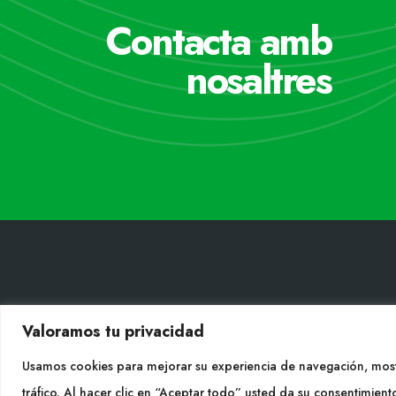
Contacta amb
nosaltres
CONT
Valoramos tu privacidad
Tel. +
Usamos cookies para mejorar su experiencia de navegación, most
info@cu
tráfico. Al hacer clic en “Aceptar todo” usted da su consentimient