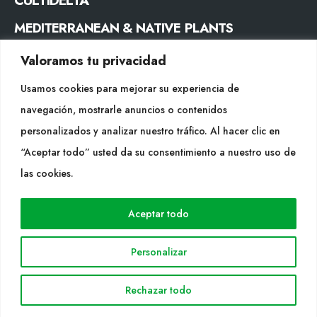
MEDITERRANEAN & NATIVE PLANTS
Valoramos tu privacidad
CONTACTE
Usamos cookies para mejorar su experiencia de
Tel. +34 977053013
navegación, mostrarle anuncios o contenidos
info@cultidelta.com
personalizados y analizar nuestro tráfico. Al hacer clic en
“Aceptar todo” usted da su consentimiento a nuestro uso de
SEGUEIX-NOS
las cookies.
WEB
Aceptar todo
Cultidelta
Personalizar
Árees de treball
Espècies
Rechazar todo
Solicitud Catàleg