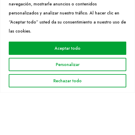
navegación, mostrarle anuncios o contenidos
SEGUEIX-NOS
personalizados y analizar nuestro tráfico. Al hacer clic en
“Aceptar todo” usted da su consentimiento a nuestro uso de
las cookies.
WEB
Aceptar todo
Cultidelta
Árees de treball
Personalizar
Espècies
Solicitud Catàleg
Rechazar todo
Notícies
INFORMACIÓ LEGAL
Avis legal
Política de privacitat
Política de cookies