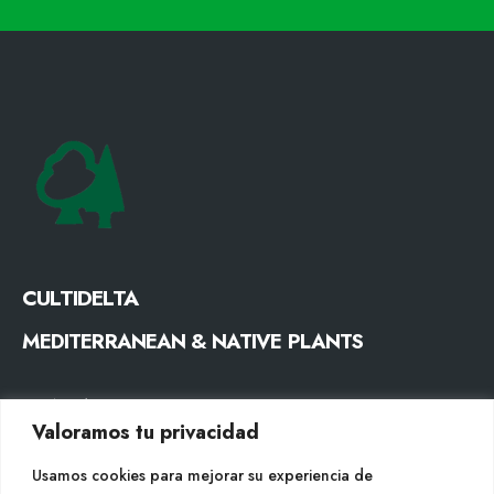
CULTIDELTA
MEDITERRANEAN & NATIVE PLANTS
CONTACTE
Valoramos tu privacidad
Tel. +34 977053013
Usamos cookies para mejorar su experiencia de
info@cultidelta.com