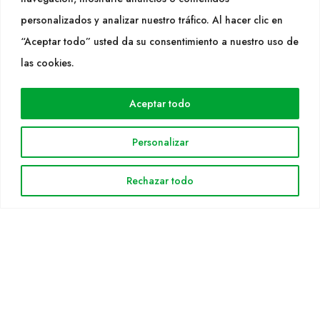
SEGUEIX-NOS
personalizados y analizar nuestro tráfico. Al hacer clic en
“Aceptar todo” usted da su consentimiento a nuestro uso de
las cookies.
WEB
Cultidelta
Aceptar todo
Árees de treball
Personalizar
Espècies
Solicitud Catàleg
Rechazar todo
Notícies
INFORMACIÓ LEGAL
Avis legal
Política de privacitat
Política de cookies
Mapa web