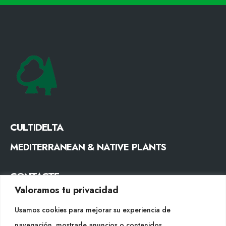
CULTIDELTA
MEDITERRANEAN & NATIVE PLANTS
CONTACTE
Valoramos tu privacidad
Tel. +34 977053013
info@cultidelta.com
Usamos cookies para mejorar su experiencia de
navegación, mostrarle anuncios o contenidos