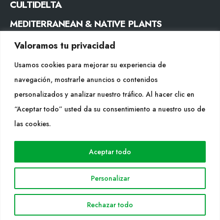
CULTIDELTA
MEDITERRANEAN & NATIVE PLANTS
Valoramos tu privacidad
CONTACTE
Usamos cookies para mejorar su experiencia de
Tel. +34 977053013
navegación, mostrarle anuncios o contenidos
info@cultidelta.com
personalizados y analizar nuestro tráfico. Al hacer clic en
“Aceptar todo” usted da su consentimiento a nuestro uso de
SEGUEIX-NOS
las cookies.
WEB
Aceptar todo
Cultidelta
Personalizar
Árees de treball
Espècies
Rechazar todo
Solicitud Catàleg