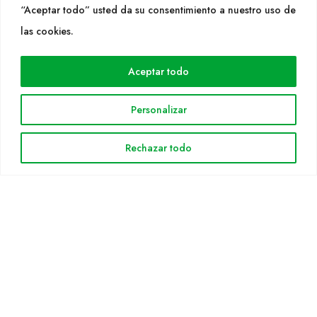
“Aceptar todo” usted da su consentimiento a nuestro uso de
las cookies.
WEB
Cultidelta
Aceptar todo
Árees de treball
Espècies
Personalizar
Solicitud Catàleg
Notícies
Rechazar todo
INFORMACIÓ LEGAL
Avis legal
Política de privacitat
Política de cookies
Mapa web