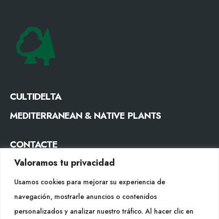
CULTIDELTA
MEDITERRANEAN & NATIVE PLANTS
CONTACTE
Valoramos tu privacidad
Tel. +34 977053013
info@cultidelta.com
Usamos cookies para mejorar su experiencia de
navegación, mostrarle anuncios o contenidos
SEGUEIX-NOS
personalizados y analizar nuestro tráfico. Al hacer clic en