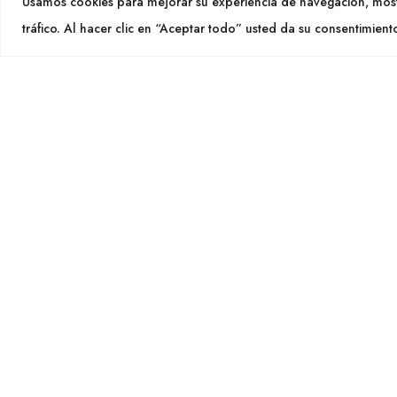
Usamos cookies para mejorar su experiencia de navegación, most
info@cu
tráfico. Al hacer clic en “Aceptar todo” usted da su consentimient
SEGU
CULTIDELTA
MEDITERRANEAN & NATIVE
PLANTS
Cultid