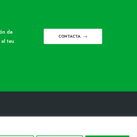
món de
CONTACTA
 al teu
INFORMACIÓ LEGAL
Avis legal