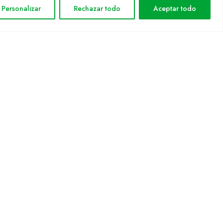
Personalizar
Rechazar todo
Aceptar todo
Política de privacitat
Política de cookies
Mapa web
rmática