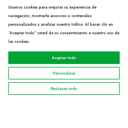
Tel. +34 977053013
Usamos cookies para mejorar su experiencia de
info@cultidelta.com
navegación, mostrarle anuncios o contenidos
personalizados y analizar nuestro tráfico. Al hacer clic en
SEGUEIX-NOS
“Aceptar todo” usted da su consentimiento a nuestro uso de
las cookies.
WEB
Aceptar todo
Cultidelta
Árees de treball
Personalizar
Espècies
Solicitud Catàleg
Rechazar todo
Notícies
INFORMACIÓ LEGAL
Avis legal