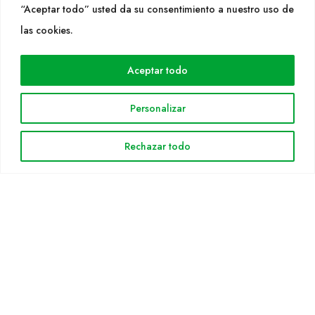
“Aceptar todo” usted da su consentimiento a nuestro uso de
las cookies.
WEB
Cultidelta
Aceptar todo
Árees de treball
Espècies
Personalizar
Solicitud Catàleg
Notícies
Rechazar todo
INFORMACIÓ LEGAL
Avis legal
Política de privacitat
Política de cookies
Mapa web