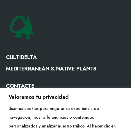
CULTIDELTA
MEDITERRANEAN & NATIVE PLANTS
CONTACTE
Valoramos tu privacidad
Tel. +34 977053013
info@cultidelta.com
Usamos cookies para mejorar su experiencia de
navegación, mostrarle anuncios o contenidos
SEGUEIX-NOS
personalizados y analizar nuestro tráfico. Al hacer clic en