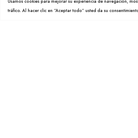
Usamos cookies para mejorar su experiencia de navegación, most
info@cu
tráfico. Al hacer clic en “Aceptar todo” usted da su consentimient
SEGU
CULTIDELTA
MEDITERRANEAN & NATIVE
PLANTS
Cultid