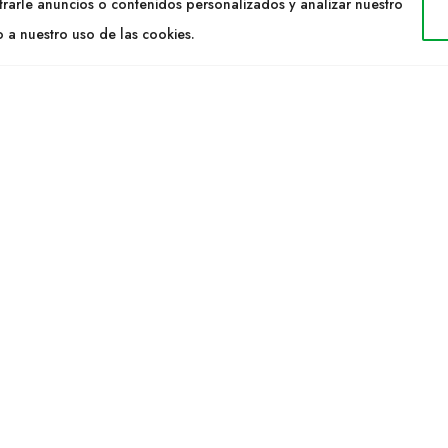
Cultidelta
rarle anuncios o contenidos personalizados y analizar nuestro
ltidelta.com
Árees de treball
o a nuestro uso de las cookies.
Espècies
EIX-NOS
Solicitud Catàleg
Notícies
elta S.L. © 2023 Tots els drets reservats. | Disseny Web: Hitech Info