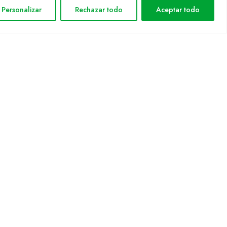
Avis legal
Personalizar
Rechazar todo
Aceptar todo
Política de privacitat
Política de cookies
Mapa web
rmática