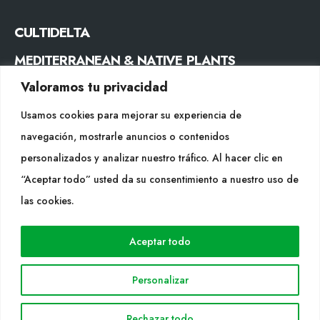
CULTIDELTA
MEDITERRANEAN & NATIVE PLANTS
Valoramos tu privacidad
CONTACTE
Usamos cookies para mejorar su experiencia de
Tel. +34 977053013
navegación, mostrarle anuncios o contenidos
info@cultidelta.com
personalizados y analizar nuestro tráfico. Al hacer clic en
“Aceptar todo” usted da su consentimiento a nuestro uso de
SEGUEIX-NOS
las cookies.
Aceptar todo
WEB
Cultidelta
Personalizar
Árees de treball
Espècies
Rechazar todo