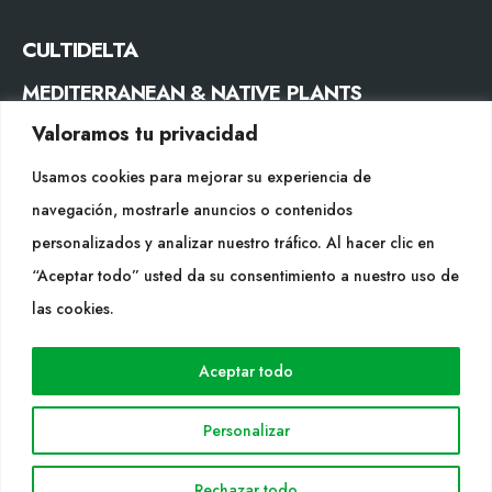
CULTIDELTA
MEDITERRANEAN & NATIVE PLANTS
Valoramos tu privacidad
CONTACTE
Usamos cookies para mejorar su experiencia de
Tel. +34 977053013
navegación, mostrarle anuncios o contenidos
info@cultidelta.com
personalizados y analizar nuestro tráfico. Al hacer clic en
“Aceptar todo” usted da su consentimiento a nuestro uso de
SEGUEIX-NOS
las cookies.
Aceptar todo
WEB
Cultidelta
Personalizar
Árees de treball
Espècies
Rechazar todo