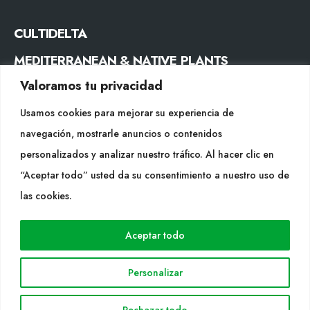
CULTIDELTA
MEDITERRANEAN & NATIVE PLANTS
Valoramos tu privacidad
CONTACTE
Usamos cookies para mejorar su experiencia de
Tel. +34 977053013
navegación, mostrarle anuncios o contenidos
info@cultidelta.com
personalizados y analizar nuestro tráfico. Al hacer clic en
“Aceptar todo” usted da su consentimiento a nuestro uso de
SEGUEIX-NOS
las cookies.
Aceptar todo
WEB
Cultidelta
Personalizar
Árees de treball
Espècies
Rechazar todo