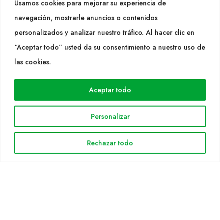
Usamos cookies para mejorar su experiencia de
info@cultidelta.com
navegación, mostrarle anuncios o contenidos
personalizados y analizar nuestro tráfico. Al hacer clic en
SEGUEIX-NOS
“Aceptar todo” usted da su consentimiento a nuestro uso de
las cookies.
WEB
Aceptar todo
Cultidelta
Árees de treball
Personalizar
Espècies
Solicitud Catàleg
Rechazar todo
Notícies
INFORMACIÓ LEGAL
Avis legal
Política de privacitat