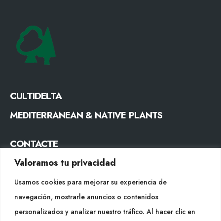
CULTIDELTA
MEDITERRANEAN & NATIVE PLANTS
CONTACTE
Valoramos tu privacidad
Tel. +34 977053013
info@cultidelta.com
Usamos cookies para mejorar su experiencia de
navegación, mostrarle anuncios o contenidos
SEGUEIX-NOS
personalizados y analizar nuestro tráfico. Al hacer clic en