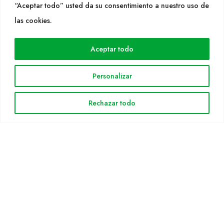
“Aceptar todo” usted da su consentimiento a nuestro uso de
las cookies.
WEB
Cultidelta
Aceptar todo
Árees de treball
Espècies
Personalizar
Solicitud Catàleg
Notícies
Rechazar todo
INFORMACIÓ LEGAL
Avis legal
Política de privacitat
Política de cookies
Mapa web