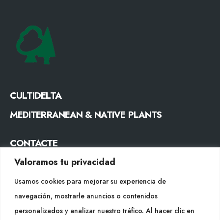
CULTIDELTA
MEDITERRANEAN & NATIVE PLANTS
CONTACTE
Valoramos tu privacidad
Tel. +34 977053013
info@cultidelta.com
Usamos cookies para mejorar su experiencia de
navegación, mostrarle anuncios o contenidos
SEGUEIX-NOS
personalizados y analizar nuestro tráfico. Al hacer clic en