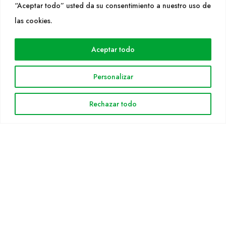
“Aceptar todo” usted da su consentimiento a nuestro uso de
las cookies.
WEB
Cultidelta
Aceptar todo
Árees de treball
Espècies
Personalizar
Solicitud Catàleg
Notícies
Rechazar todo
INFORMACIÓ LEGAL
Avis legal
Política de privacitat
Política de cookies
Mapa web