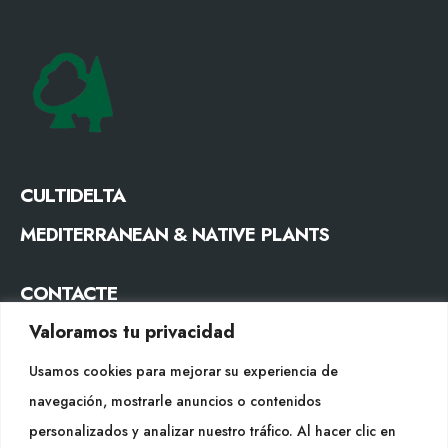
CULTIDELTA
MEDITERRANEAN & NATIVE PLANTS
CONTACTE
Valoramos tu privacidad
Tel. +34 977053013
info@cultidelta.com
Usamos cookies para mejorar su experiencia de
navegación, mostrarle anuncios o contenidos
SEGUEIX-NOS
personalizados y analizar nuestro tráfico. Al hacer clic en