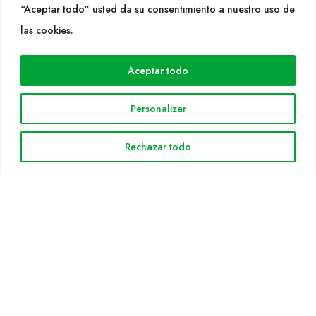
“Aceptar todo” usted da su consentimiento a nuestro uso de
las cookies.
WEB
Cultidelta
Aceptar todo
Árees de treball
Espècies
Personalizar
Solicitud Catàleg
Notícies
Rechazar todo
INFORMACIÓ LEGAL
Avis legal
Política de privacitat
Política de cookies
Mapa web