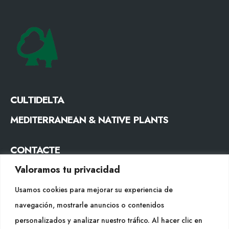
CULTIDELTA
MEDITERRANEAN & NATIVE PLANTS
CONTACTE
Valoramos tu privacidad
Tel. +34 977053013
info@cultidelta.com
Usamos cookies para mejorar su experiencia de
navegación, mostrarle anuncios o contenidos
SEGUEIX-NOS
personalizados y analizar nuestro tráfico. Al hacer clic en