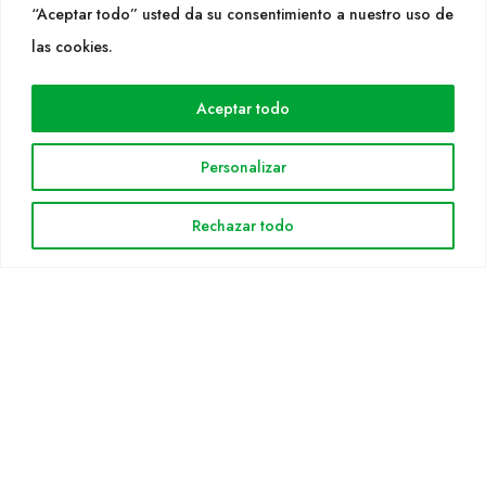
“Aceptar todo” usted da su consentimiento a nuestro uso de
las cookies.
WEB
Cultidelta
Aceptar todo
Árees de treball
Espècies
Personalizar
Solicitud Catàleg
Notícies
Rechazar todo
INFORMACIÓ LEGAL
Avis legal
Política de privacitat
Política de cookies
Mapa web