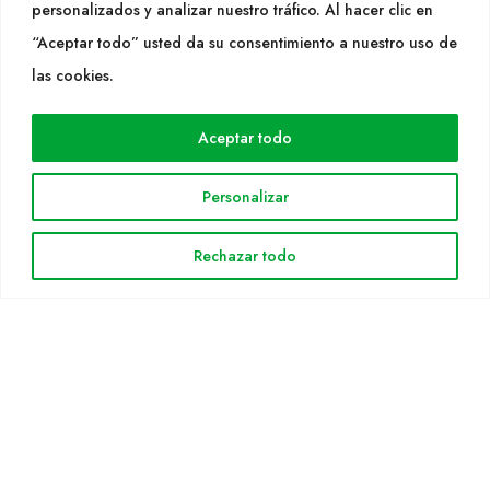
SEGUEIX-NOS
personalizados y analizar nuestro tráfico. Al hacer clic en
“Aceptar todo” usted da su consentimiento a nuestro uso de
las cookies.
WEB
Cultidelta
Aceptar todo
Árees de treball
Espècies
Personalizar
Solicitud Catàleg
Rechazar todo
Notícies
INFORMACIÓ LEGAL
Avis legal
Política de privacitat
Política de cookies
Mapa web