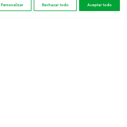
Personalizar
Rechazar todo
Aceptar todo
Política de privacitat
Política de cookies
Mapa web
rmática