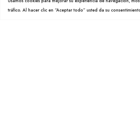
Usamos cookies para mejorar su experiencia de navegación, most
info@cu
tráfico. Al hacer clic en “Aceptar todo” usted da su consentimient
SEGU
CULTIDELTA
MEDITERRANEAN & NATIVE
PLANTS
Cultid