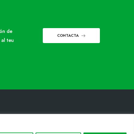
món de
CONTACTA
 al teu
INFORMACIÓ LEGAL
Avis legal