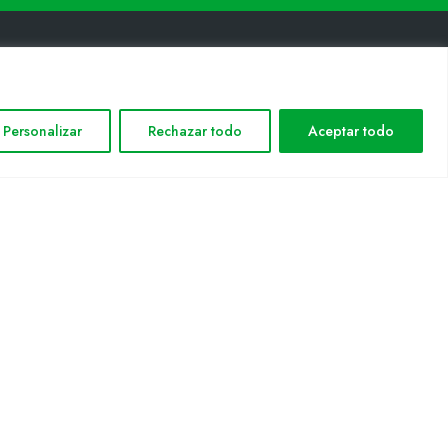
INFORMACIÓ LEGAL
Personalizar
Rechazar todo
Aceptar todo
Avis legal
Política de privacitat
Política de cookies
Mapa web