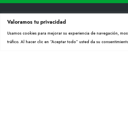
Valoramos tu privacidad
CONT
Usamos cookies para mejorar su experiencia de navegación, most
tráfico. Al hacer clic en “Aceptar todo” usted da su consentimient
Tel. +
info@cu
SEGU
CULTIDELTA
MEDITERRANEAN & NATIVE
PLANTS