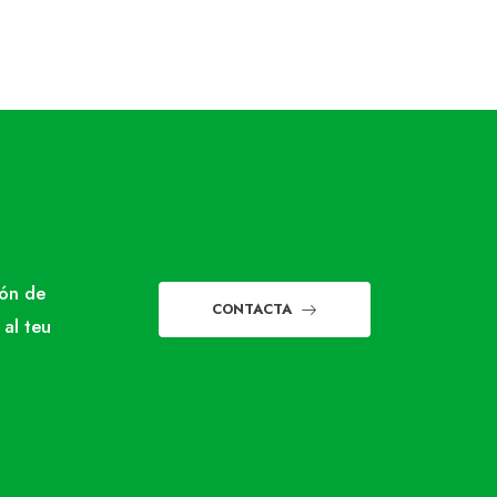
món de
CONTACTA
 al teu