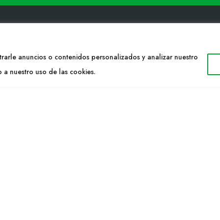
ACTE
WEB
rarle anuncios o contenidos personalizados y analizar nuestro
o a nuestro uso de las cookies.
34 977053013
Cultidelta
ltidelta.com
Árees de treball
Espècies
EIX-NOS
Solicitud Catàleg
Notícies