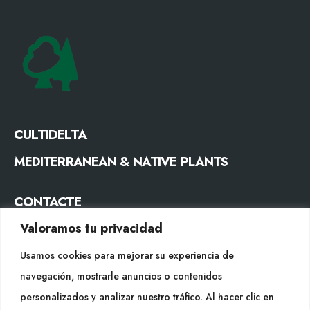
CULTIDELTA
MEDITERRANEAN & NATIVE PLANTS
CONTACTE
Valoramos tu privacidad
Tel. +34 977053013
info@cultidelta.com
Usamos cookies para mejorar su experiencia de
navegación, mostrarle anuncios o contenidos
SEGUEIX-NOS
personalizados y analizar nuestro tráfico. Al hacer clic en