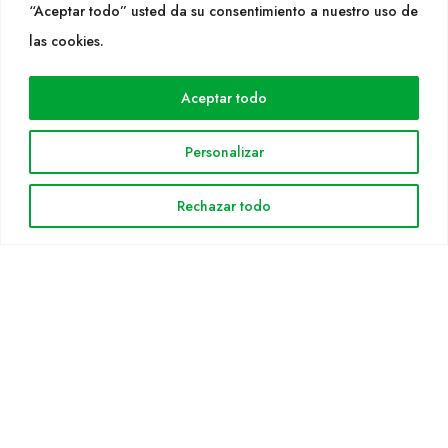
“Aceptar todo” usted da su consentimiento a nuestro uso de
las cookies.
WEB
Cultidelta
Aceptar todo
Árees de treball
Espècies
Personalizar
Solicitud Catàleg
Notícies
Rechazar todo
INFORMACIÓ LEGAL
Avis legal
Política de privacitat
Política de cookies
Mapa web