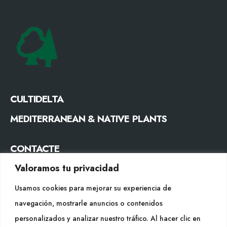
CULTIDELTA
MEDITERRANEAN & NATIVE PLANTS
CONTACTE
Valoramos tu privacidad
Tel. +34 977053013
info@cultidelta.com
Usamos cookies para mejorar su experiencia de
navegación, mostrarle anuncios o contenidos
SEGUEIX-NOS
personalizados y analizar nuestro tráfico. Al hacer clic en