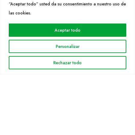
“Aceptar todo” usted da su consentimiento a nuestro uso de
las cookies.
WEB
Cultidelta
Aceptar todo
Árees de treball
Espècies
Personalizar
Solicitud Catàleg
Notícies
Rechazar todo
INFORMACIÓ LEGAL
Avis legal
Política de privacitat
Política de cookies
Mapa web