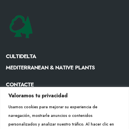
CULTIDELTA
MEDITERRANEAN & NATIVE PLANTS
CONTACTE
Valoramos tu privacidad
Tel. +34 977053013
info@cultidelta.com
Usamos cookies para mejorar su experiencia de
navegación, mostrarle anuncios o contenidos
SEGUEIX-NOS
personalizados y analizar nuestro tráfico. Al hacer clic en