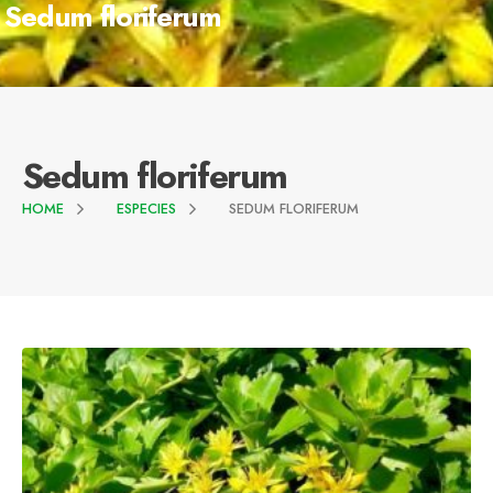
Sedum floriferum
Sedum floriferum
HOME
ESPECIES
SEDUM FLORIFERUM