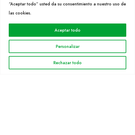
“Aceptar todo” usted da su consentimiento a nuestro uso de
las cookies.
WEB
Cultidelta
Aceptar todo
Árees de treball
Espècies
Personalizar
Solicitud Catàleg
Notícies
Rechazar todo
INFORMACIÓ LEGAL
Avis legal
Política de privacitat
Política de cookies
Mapa web