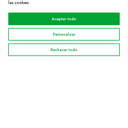
WEB
las cookies.
Cultidelta
Aceptar todo
Árees de treball
Espècies
Personalizar
Solicitud Catàleg
Notícies
Rechazar todo
INFORMACIÓ LEGAL
Avis legal
Política de privacitat
Política de cookies
Mapa web