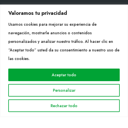
Valoramos tu privacidad
CONTACTE
Tel. +34 977053013
Usamos cookies para mejorar su experiencia de
info@cultidelta.com
navegación, mostrarle anuncios o contenidos
personalizados y analizar nuestro tráfico. Al hacer clic en
SEGUEIX-NOS
“Aceptar todo” usted da su consentimiento a nuestro uso de
las cookies.
WEB
Aceptar todo
Cultidelta
Personalizar
Árees de treball
Espècies
Rechazar todo
Solicitud Catàleg
Notícies