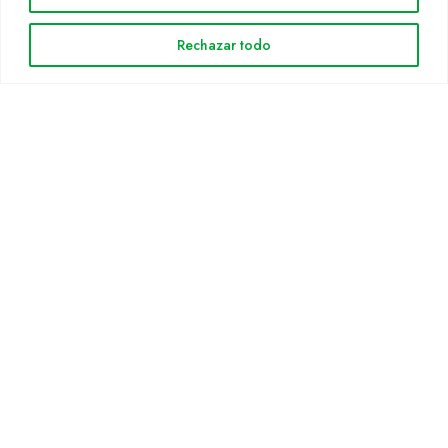
Árees de treball
Rechazar todo
Espècies
Solicitud Catàleg
Notícies
INFORMACIÓ LEGAL
Avis legal
Política de privacitat
Política de cookies
Mapa web