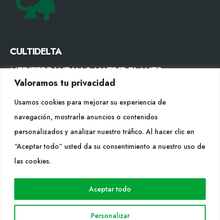
CULTIDELTA
MEDITERRANEAN & NATIVE PLANTS
Valoramos tu privacidad
CONTACTE
Usamos cookies para mejorar su experiencia de
navegación, mostrarle anuncios o contenidos
Tel. +34 977053013
personalizados y analizar nuestro tráfico. Al hacer clic en
info@cultidelta.com
“Aceptar todo” usted da su consentimiento a nuestro uso de
SEGUEIX-NOS
las cookies.
Aceptar todo
WEB
Personalizar
Cultidelta