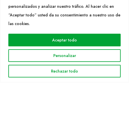
SEGUEIX-NOS
personalizados y analizar nuestro tráfico. Al hacer clic en
“Aceptar todo” usted da su consentimiento a nuestro uso de
las cookies.
WEB
Cultidelta
Aceptar todo
Árees de treball
Personalizar
Espècies
Solicitud Catàleg
Rechazar todo
Notícies
INFORMACIÓ LEGAL
Avis legal
Política de privacitat
Política de cookies
Mapa web