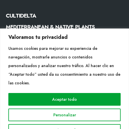
CULTIDELTA
MEDITERRANEAN & NATIVE PLANTS
Valoramos tu privacidad
CONTACTE
Usamos cookies para mejorar su experiencia de
Tel. +34 977053013
navegación, mostrarle anuncios o contenidos
info@cultidelta.com
personalizados y analizar nuestro tráfico. Al hacer clic en
“Aceptar todo” usted da su consentimiento a nuestro uso de
SEGUEIX-NOS
las cookies.
Aceptar todo
WEB
Cultidelta
Personalizar
Árees de treball