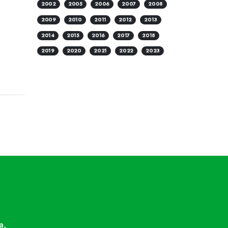
2002
2005
2006
2007
2008
2009
2010
2011
2012
2013
2014
2015
2016
2017
2018
2019
2020
2021
2022
2023
a,