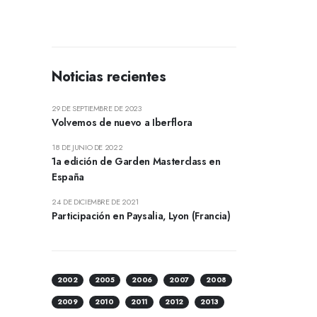
Noticias recientes
29 DE SEPTIEMBRE DE 2023
Volvemos de nuevo a Iberflora
18 DE JUNIO DE 2022
1a edición de Garden Masterclass en
España
24 DE DICIEMBRE DE 2021
Participación en Paysalia, Lyon (Francia)
2002
2005
2006
2007
2008
2009
2010
2011
2012
2013