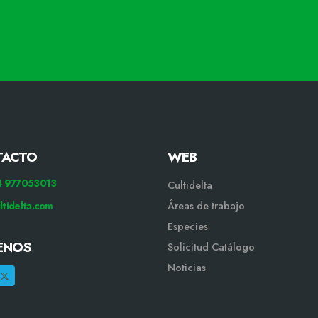
TACTO
WEB
34 977053013
Cultidelta
ltidelta.com
Áreas de trabajo
Especies
ENOS
Solicitud Catálogo
Noticias