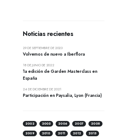
Noticias recientes
29 DE SEPTIEMBRE DE 2023
Volvemos de nuevo a Iberflora
18 DE JUNIO DE 2022
1a edición de Garden Masterclass en
España
24 DE DICIEMBRE DE 2021
Participación en Paysalia, Lyon (Francia)
2002
2005
2006
2007
2008
2009
2010
2011
2012
2013