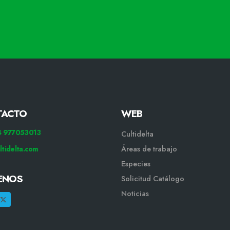
TACTO
WEB
34 977053013
Cultidelta
ltidelta.com
Áreas de trabajo
Especies
ENOS
Solicitud Catálogo
Noticias