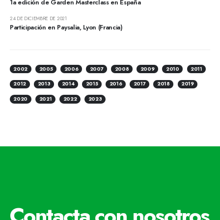
1a edición de Garden Masterclass en España
24 DE DICIEMBRE DE 2021
Participación en Paysalia, Lyon (Francia)
2002
2005
2006
2007
2008
2009
2010
2011
2012
2013
2014
2015
2016
2017
2018
2019
2020
2021
2022
2023
Contacta con nosotros