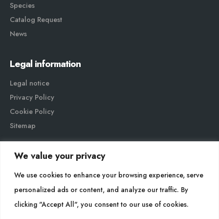
Species
Catalog Request
News
Legal information
Legal notice
Privacy Policy
Cookie Policy
Sitemap
We value your privacy
We use cookies to enhance your browsing experience, serve
personalized ads or content, and analyze our traffic. By
Cultidelta S.L. © 2023 All rights reserved. | Web Design:
clicking "Accept All", you consent to our use of cookies.
Hitech Informática