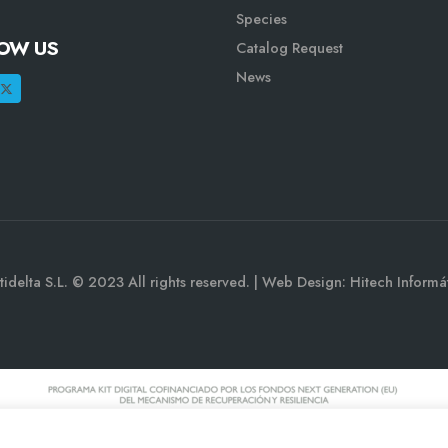
Species
OW US
Catalog Request
CULTIDELTA vuelve a confiar en IBERFLORA
News
tidelta S.L. © 2023 All rights reserved. | Web Design: Hitech Informá
Cultidelta vuelve a participar en Paysalia, por segunda vez.