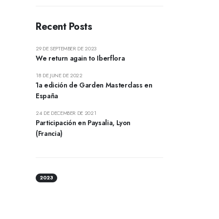
Recent Posts
29 DE SEPTEMBER DE 2023
We return again to Iberflora
18 DE JUNE DE 2022
1a edición de Garden Masterclass en
España
24 DE DECEMBER DE 2021
Participación en Paysalia, Lyon
(Francia)
2023