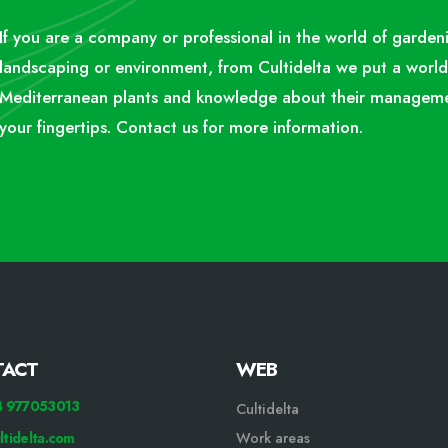
If you are a company or professional in the world of garden
landscaping or environment, from Cultidelta we put a world
Mediterranean plants and knowledge about their manageme
your fingertips. Contact us for more information.
Enric Sancho ponente en el 19º congreso del APEVC
TACT
WEB
34 977053013
Cultidelta
ltidelta.com
Work areas