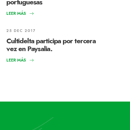
portuguesas
LEER MÁS
25 DEC 2017
Cultidelta participa por tercera
vez en Paysalia.
LEER MÁS
CULTIDELTA exposa a IBERFLORA