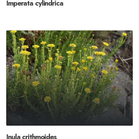
Imperata cylindrica
Inula crithmoides