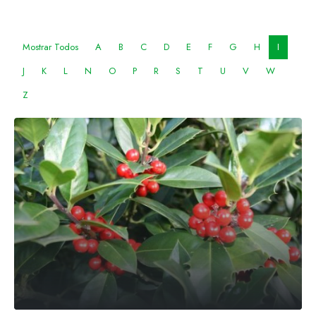
Mostrar Todos
A
B
C
D
E
F
G
H
I
J
K
L
N
O
P
R
S
T
U
V
W
Z