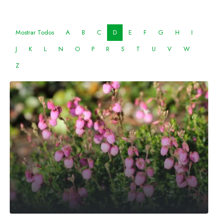
Mostrar Todos
A
B
C
D
E
F
G
H
I
J
K
L
N
O
P
R
S
T
U
V
W
Z